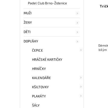
Padel Club Brno-Židenice
Trič
MUŽI
ŽENY
DĚTI
DOPLŇKY
Dámské
bílým 
ČEPICE
HRÁČSKÉ KARTIČKY
HRNÍČKY
KALENDÁŘE
KŠILTOVKY
PLAKÁTY
ŠÁLY