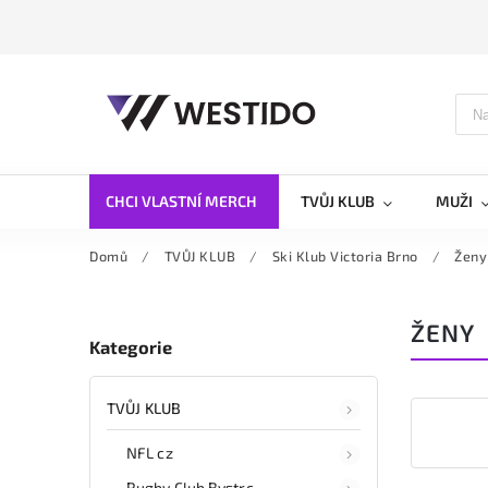
CHCI VLASTNÍ MERCH
TVŮJ KLUB
MUŽI
Domů
/
TVŮJ KLUB
/
Ski Klub Victoria Brno
/
Ženy
ŽENY
Kategorie
TVŮJ KLUB
NFL cz
Rugby Club Bystrc