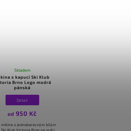
Skladem
kina s kapucí Ski Klub
ctoria Brno Logo modrá
pánská
Detail
950 Kč
od
 mikina s jednobarevným bílým
Ski Klub Victoria Brno na srdci.