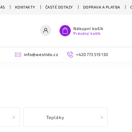
NÁS
KONTAKTY
ČASTÉ DOTAZY
DOPRAVA A PLATBA
Nákupní košík
Prázdný košík
info@westido.cz
+420 773 519 130
Tepláky