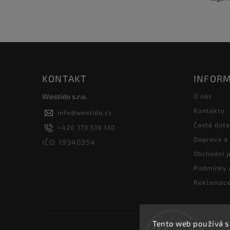
KONTAKT
INFORM
Westido s.r.o.
O nás
Kontakty
info
@
westido.cz
Časté dot
+420 773 519 130
Doprava a
IČO: 19340354
Obchodní 
Podmínky 
Reklamace
Tento web používá s