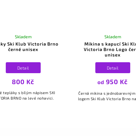
Skladem
Skladem
ky Ski Klub Victoria Brno
Mikina s kapucí Ski K
černé unisex
Victoria Brno Logo če
unisex
Detail
Detail
800 Kč
950 Kč
od
é tepláky s bílým nápisem SKI
Černá mikina s jednobarevným
TORIA BRNO na levé nohavici.
logem Ski Klub Victoria Brno na