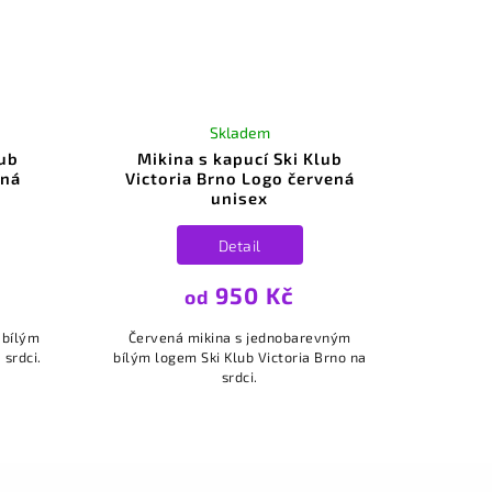
Skladem
lub
Mikina s kapucí Ski Klub
rná
Victoria Brno Logo červená
unisex
Detail
950 Kč
od
 bílým
Červená mikina s jednobarevným
 srdci.
bílým logem Ski Klub Victoria Brno na
srdci.