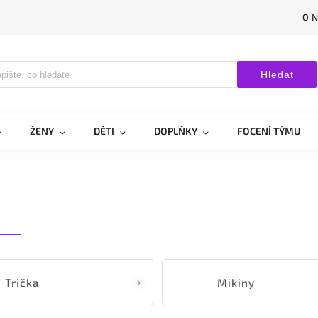
O 
Hledat
ŽENY
DĚTI
DOPLŇKY
FOCENÍ TÝMU
Trička
Mikiny