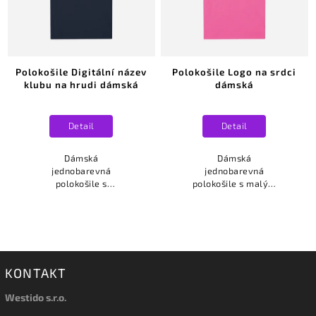
Polokošile Digitální název
Polokošile Logo na srdci
klubu na hrudi dámská
dámská
Detail
Detail
Dámská
Dámská
jednobarevná
jednobarevná
polokošile s
polokošile s malým
digitálním názvem
logem Vašeho
Vašeho klubu...
klubu umístěné na
srdci.
KONTAKT
Westido s.r.o.