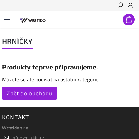
Hledat
HRNÍČKY
Produkty teprve připravujeme.
Můžete se ale podívat na ostatní kategorie.
Zpět do obchodu
KONTAKT
Westido s.r.o.
info
@
westido.cz