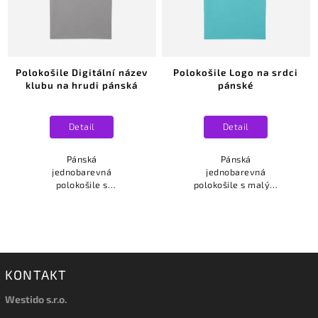
Polokošile Digitální název
Polokošile Logo na srdci
klubu na hrudi pánská
pánské
Detail
Detail
Pánská
Pánská
jednobarevná
jednobarevná
polokošile s
polokošile s malým
digitálním názvem
logem Vašeho
Vašeho klubu
klubu umístěné na
umístěné na...
srdci.
KONTAKT
Westido s.r.o.