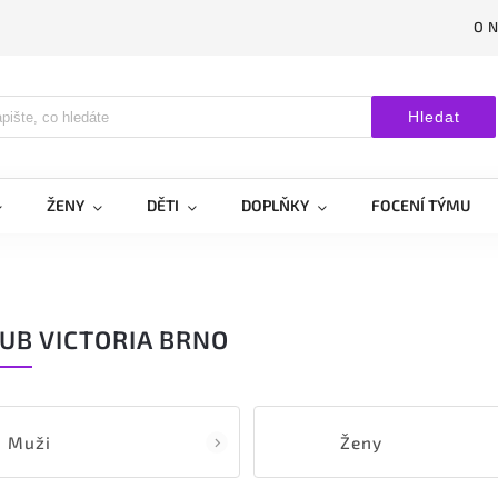
O 
Hledat
ŽENY
DĚTI
DOPLŇKY
FOCENÍ TÝMU
LUB VICTORIA BRNO
Muži
Ženy