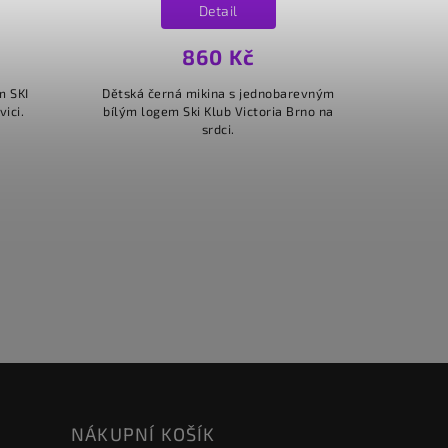
Detail
860 Kč
m SKI
Dětská černá mikina s jednobarevným
ici.
bílým logem Ski Klub Victoria Brno na
srdci.
NÁKUPNÍ KOŠÍK