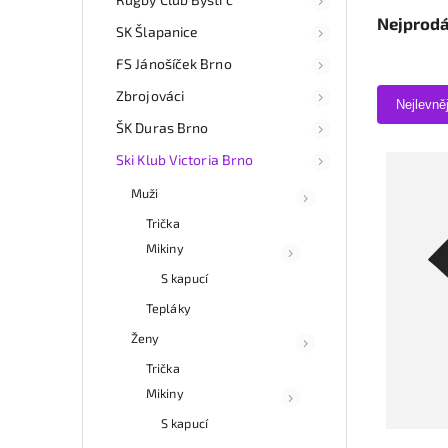
Nejprodá
SK Šlapanice
FS Jánošíček Brno
Zbrojováci
Nejlevně
ŠK Duras Brno
Ski Klub Victoria Brno
Muži
Trička
Mikiny
S kapucí
Tepláky
Ženy
Trička
Mikiny
S kapucí