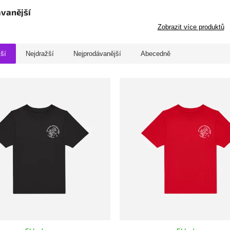
vanější
Zobrazit více produktů
jší
Nejdražší
Nejprodávanější
Abecedně