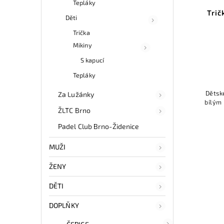
Tepláky
Trič
Děti
Trička
Mikiny
S kapucí
Tepláky
Dětsk
Za Lužánky
bílým 
ŽLTC Brno
Padel Club Brno-Židenice
MUŽI
ŽENY
DĚTI
DOPLŇKY