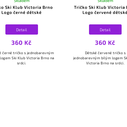
Skladem
Skladem
ko Ski Klub Victoria Brno
Tričko Ski Klub Victoria
Logo černé dětské
Logo červené dětsk
Detail
Detail
360 Kč
360 Kč
é černé tričko s jednobarevným
Dětské červené tričko s
logem Ski Klub Victoria Brno na
jednobarevným bílým logem Sk
srdci.
Victoria Brno na srdci.