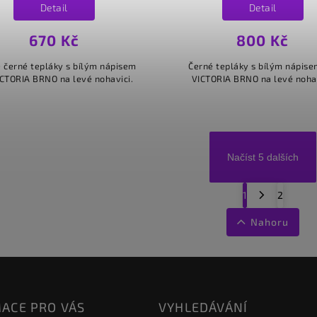
Detail
Detail
670 Kč
800 Kč
 černé tepláky s bílým nápisem
Černé tepláky s bílým nápise
ICTORIA BRNO na levé nohavici.
VICTORIA BRNO na levé nohav
Načíst 5 dalších
1
2
Nahoru
ACE PRO VÁS
VYHLEDÁVÁNÍ