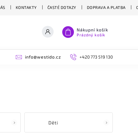
NÁS
KONTAKTY
ČASTÉ DOTAZY
DOPRAVA A PLATBA
Nákupní košík
Prázdný košík
info@westido.cz
+420 773 519 130
Děti