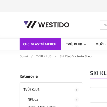
CHCI VLASTNÍ MERCH
TVŮJ KLUB
MUŽI
Domů
/
TVŮJ KLUB
/
Ski Klub Victoria Brno
SKI K
Kategorie
TVŮJ KLUB
NFL cz
Rugby Club Bystrc