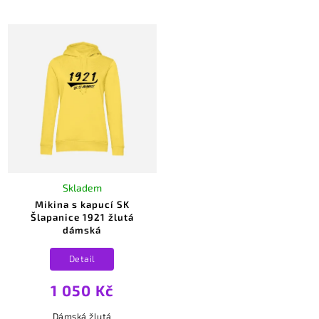
Šlapanice na hrudi
Šlapanice na hrudi
podtržené vlnkou a
podtržené vlnkou a
názvem klubu, celé
názvem klubu, celé
v bílé barvě.
ve žluté barvě.
Skladem
Mikina s kapucí SK
Šlapanice 1921 žlutá
dámská
Detail
1 050 Kč
Dámská žlutá