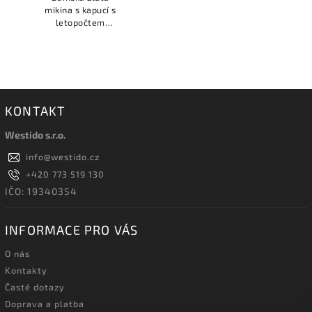
mikina s kapucí s
letopočtem
založení SK
Šlapanice na hrudi
podtržené vlnkou a
názvem klubu.
KONTAKT
Westido s.r.o.
info
@
westido.cz
+420 773 519 130
IČO: 19340354
INFORMACE PRO VÁS
O nás
Kontakty
Časté dotazy
Doprava a platba