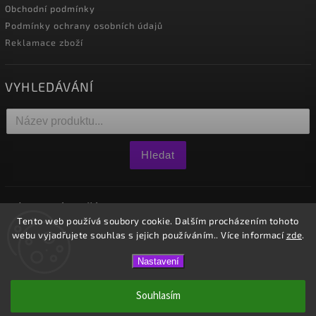
Obchodní podmínky
Podmínky ochrany osobních údajů
Reklamace zboží
VYHLEDÁVÁNÍ
Hledat
NÁKUPNÍ KOŠÍK
Tento web používá soubory cookie. Dalším procházením tohoto
webu vyjadřujete souhlas s jejich používáním.. Více informací
zde
.
0
ks /
0 Kč
Nastavení
Copyright 2026
Westido
. Všechna práva vyhrazena.
Souhlasím
Vytvořil
Shoptet
| Design
Shoptak.cz.