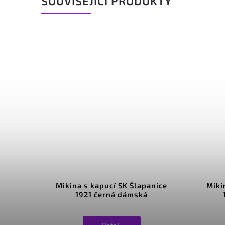
SOUVISEJÍCÍ PRODUKTY
Mikina s kapucí SK Šlapanice
Miki
1921 černá dámská