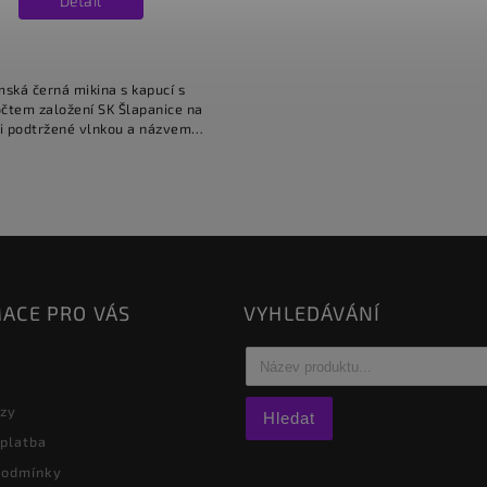
Detail
ská černá mikina s kapucí s
čtem založení SK Šlapanice na
i podtržené vlnkou a názvem
klubu, celé v bílé barvě.
ACE PRO VÁS
VYHLEDÁVÁNÍ
azy
Hledat
 platba
podmínky