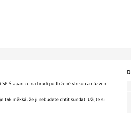
D
 SK Šlapanice na hrudi podtržené vlnkou a názvem
e tak měkká, že ji nebudete chtít sundat. Užijte si