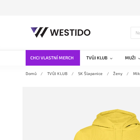
CHCI VLASTNÍ MERCH
TVŮJ KLUB
MUŽI
Domů
/
TVŮJ KLUB
/
SK Šlapanice
/
Ženy
/
Mik