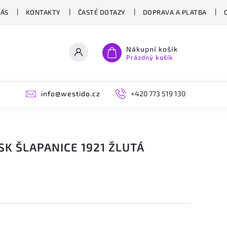
NÁS
KONTAKTY
ČASTÉ DOTAZY
DOPRAVA A PLATBA
Nákupní košík
Prázdný košík
info@westido.cz
+420 773 519 130
SK ŠLAPANICE 1921 ŽLUTÁ