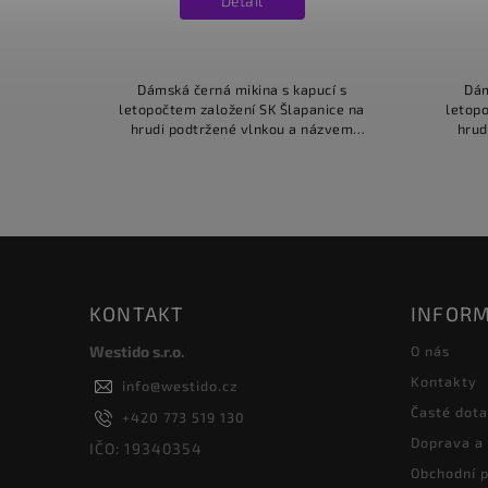
Detail
Dámská černá mikina s kapucí s
Dám
letopočtem založení SK Šlapanice na
letopo
hrudi podtržené vlnkou a názvem
hrud
klubu, celé ve žluté barvě.
KONTAKT
INFORM
Westido s.r.o.
O nás
Kontakty
info
@
westido.cz
Časté dot
+420 773 519 130
Doprava a
IČO: 19340354
Obchodní 