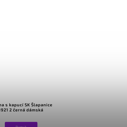
na s kapucí SK Šlapanice
1921 2 černá dámská