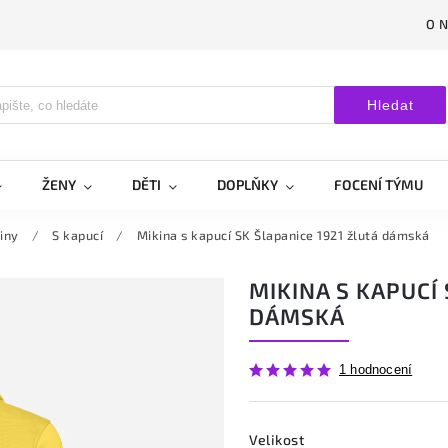
O 
Hledat
ŽENY
DĚTI
DOPLŇKY
FOCENÍ TÝMU
iny
/
S kapucí
/
Mikina s kapucí SK Šlapanice 1921 žlutá dámská
MIKINA S KAPUCÍ 
DÁMSKÁ
1 hodnocení
Velikost