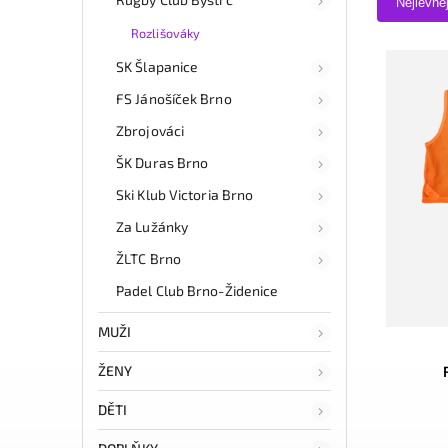
Nejlevně
Rozlišováky
SK Šlapanice
FS Jánošíček Brno
Zbrojováci
ŠK Duras Brno
Ski Klub Victoria Brno
Za Lužánky
ŽLTC Brno
Padel Club Brno-Židenice
MUŽI
ŽENY
DĚTI