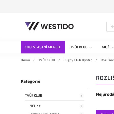
CHCI VLASTNÍ MERCH
TVŮJ KLUB
MUŽI
Domů
/
TVŮJ KLUB
/
Rugby Club Bystrc
/
Rozlišo
ROZLI
Kategorie
Nejprodá
TVŮJ KLUB
NFL cz
Rugby Club Bystrc