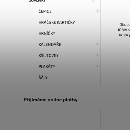
DOPLŇKY
ČEPICE
HRÁČSKÉ KARTIČKY
Obous
JOMA v
HRNÍČKY
hrudi 
stran
KALENDÁŘE
KŠILTOVKY
PLAKÁTY
ŠÁLY
Přijímáme online platby