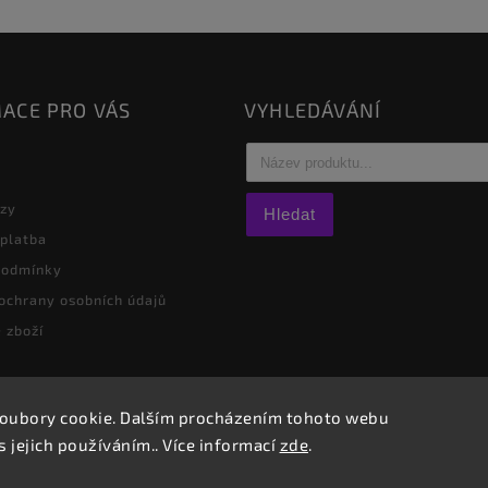
ACE PRO VÁS
VYHLEDÁVÁNÍ
azy
Hledat
 platba
podmínky
ochrany osobních údajů
 zboží
oubory cookie. Dalším procházením tohoto webu
Copyright 2026
Westido
. Všechna práva vyhrazena.
s jejich používáním.. Více informací
zde
.
Vytvořil
Shoptet
| Design
Shoptak.cz.