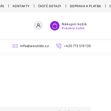
NÁS
KONTAKTY
ČASTÉ DOTAZY
DOPRAVA A PLATBA
Nákupní košík
Prázdný košík
info@westido.cz
+420 773 519 130