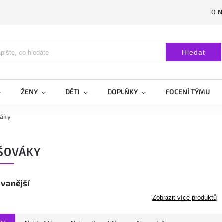
O 
Hledat
ŽENY
DĚTI
DOPLŇKY
FOCENÍ TÝMU
váky
ŠOVÁKY
vanější
Zobrazit více produktů