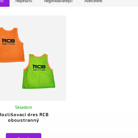
jší
Nejdražší
Nejprodávanější
Abecedně
Skladem
Rozlišovací dres RCB
oboustranný