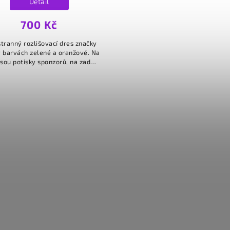
Detail
700 Kč
tranný rozlišovací dres značky
 barvách zelené a oranžové. Na
jsou potisky sponzorů, na zadní
ě pak jednobarevné logo klubu
RCB.