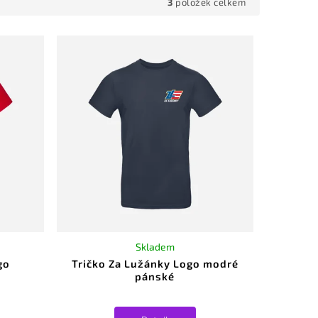
3
položek celkem
Skladem
go
Tričko Za Lužánky Logo modré
pánské