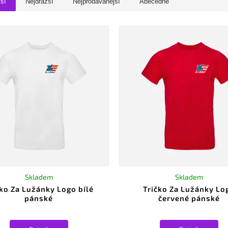
jší
Nejdražší
Nejprodávanější
Abecedně
Skladem
Skladem
čko Za Lužánky Logo bílé
Tričko Za Lužánky Lo
pánské
červené pánské