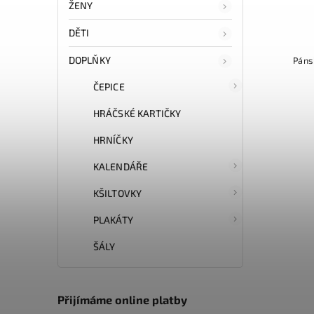
ŽENY
DĚTI
DOPLŇKY
Páns
ČEPICE
HRÁČSKÉ KARTIČKY
HRNÍČKY
KALENDÁŘE
KŠILTOVKY
PLAKÁTY
ŠÁLY
Přijímáme online platby