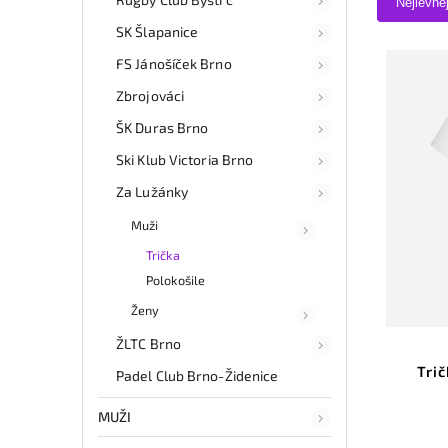
Nejlevně
SK Šlapanice
FS Jánošíček Brno
Zbrojováci
ŠK Duras Brno
Ski Klub Victoria Brno
Za Lužánky
Muži
Trička
Polokošile
Ženy
ŽLTC Brno
Tri
Padel Club Brno-Židenice
MUŽI