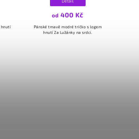
Detail
400 Kč
od
 hnutí
Pánské tmavě modré tričko s logem
hnutí Za Lužánky na srdci.