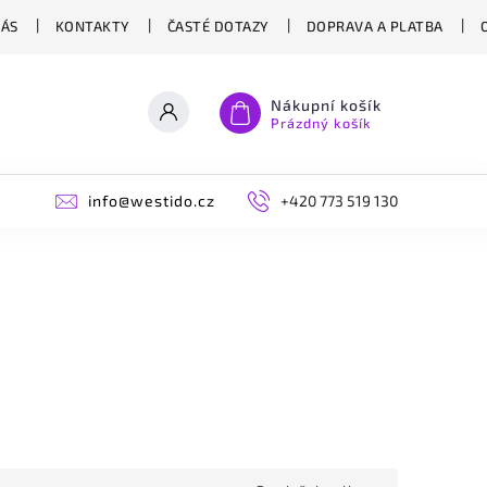
NÁS
KONTAKTY
ČASTÉ DOTAZY
DOPRAVA A PLATBA
Nákupní košík
Prázdný košík
info@westido.cz
+420 773 519 130