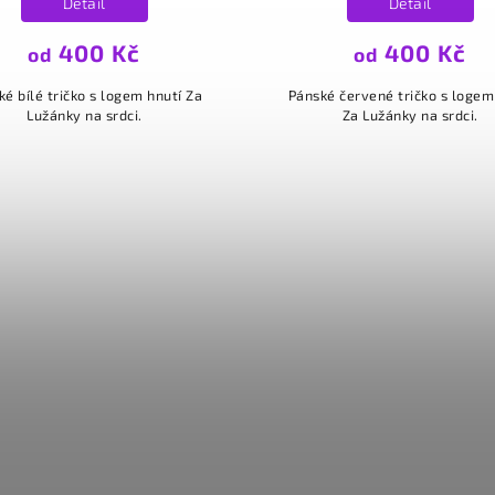
Detail
Detail
400 Kč
400 Kč
od
od
ké bílé tričko s logem hnutí Za
Pánské červené tričko s logem
Lužánky na srdci.
Za Lužánky na srdci.