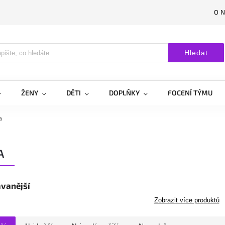
O 
Hledat
ŽENY
DĚTI
DOPLŇKY
FOCENÍ TÝMU
a
A
vanější
Zobrazit více produktů