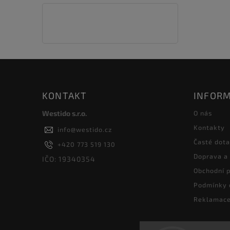
KONTAKT
INFORM
Westido s.r.o.
O nás
Kontakty
info
@
westido.cz
Časté dot
+420 773 519 130
Doprava a
IČO: 19340354
Obchodní 
Podmínky 
Reklamace