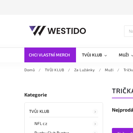
CHCI VLASTNÍ MERCH
TVŮJ KLUB
MUŽI
Domů
/
TVŮJ KLUB
/
Za Lužánky
/
Muži
/
Tričk
TRIČK
Kategorie
Nejprodá
TVŮJ KLUB
NFL cz
Rugby Club Bystrc