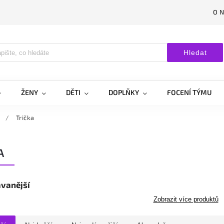
O 
Hledat
ŽENY
DĚTI
DOPLŇKY
FOCENÍ TÝMU
/
Trička
A
vanější
Zobrazit více produktů