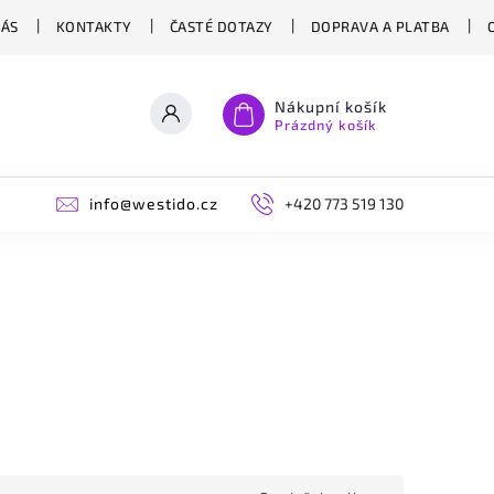
NÁS
KONTAKTY
ČASTÉ DOTAZY
DOPRAVA A PLATBA
Nákupní košík
Prázdný košík
info@westido.cz
+420 773 519 130