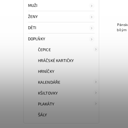
MUŽI
ŽENY
Pánsk
DĚTI
bílým 
DOPLŇKY
ČEPICE
HRÁČSKÉ KARTIČKY
HRNÍČKY
KALENDÁŘE
KŠILTOVKY
PLAKÁTY
ŠÁLY