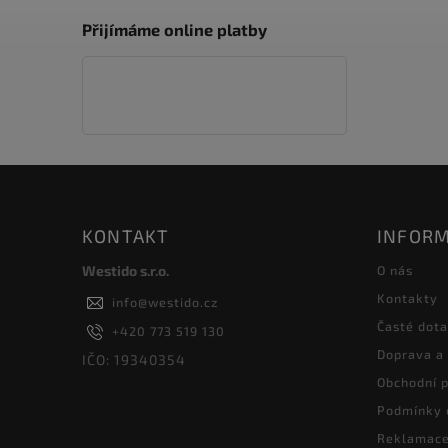
Přijímáme online platby
KONTAKT
INFORM
Westido s.r.o.
O nás
Kontakty
info
@
westido.cz
Časté dot
+420 773 519 130
Doprava a
IČO: 19340354
Obchodní 
Podmínky 
Reklamace