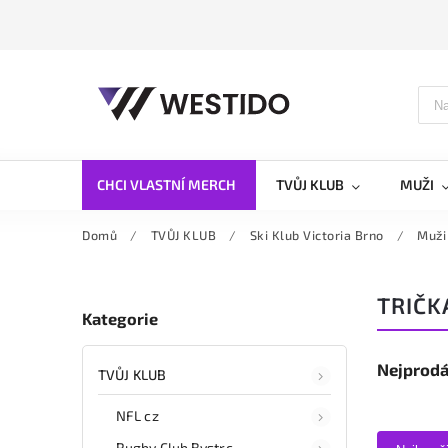
CHCI VLASTNÍ MERCH
TVŮJ KLUB
MUŽI
Domů
/
TVŮJ KLUB
/
Ski Klub Victoria Brno
/
Muži
TRIČK
Kategorie
Nejprodá
TVŮJ KLUB
NFL cz
Rugby Club Bystrc