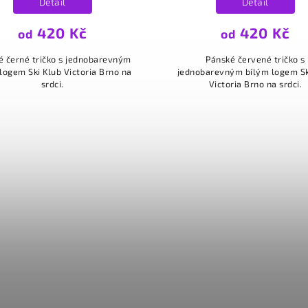
Detail
Detail
420 Kč
420 Kč
od
od
é černé tričko s jednobarevným
Pánské červené tričko s
logem Ski Klub Victoria Brno na
jednobarevným bílým logem Sk
srdci.
Victoria Brno na srdci.