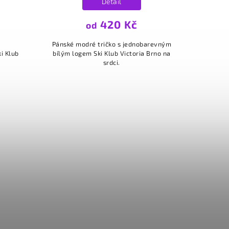
Detail
420 Kč
od
Pánské modré tričko s jednobarevným
i Klub
bílým logem Ski Klub Victoria Brno na
srdci.