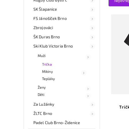
Nejlevně
SK Šlapanice
FS Jánošíček Brno
Zbrojováci
ŠK Duras Brno
Ski Klub Victoria Brno
Muži
Trička
Mikiny
Tepláky
Ženy
Děti
Za Lužánky
Trič
ŽLTC Brno
Padel Club Brno-Židenice