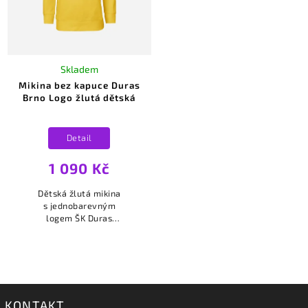
Skladem
Mikina bez kapuce Duras
Brno Logo žlutá dětská
Detail
1 090 Kč
Dětská žlutá mikina
s jednobarevným
logem ŠK Duras
Brno na srdci, na
zádech je velké
jednobarevné logo
ŠK Duras Brno.
KONTAKT