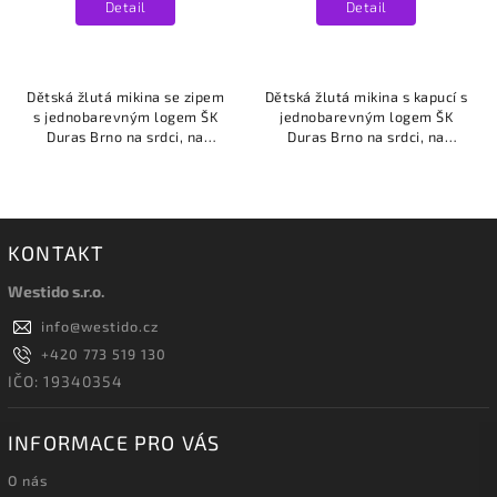
Detail
Detail
Dětská žlutá mikina se zipem
Dětská žlutá mikina s kapucí s
s jednobarevným logem ŠK
jednobarevným logem ŠK
Duras Brno na srdci, na
Duras Brno na srdci, na
zádech je velké jednobarevné
zádech je velké jednobarevné
logo ŠK Duras Brno.
logo ŠK Duras Brno.
KONTAKT
Westido s.r.o.
info
@
westido.cz
+420 773 519 130
IČO: 19340354
INFORMACE PRO VÁS
O nás