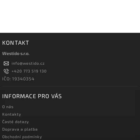
KONTAKT
Westido s.r.o.
info
@
westido.cz
+420 773 519 130
IČO: 19340354
INFORMACE PRO VÁS
O nás
Kontakty
Časté dotazy
Doprava a platba
Obchodní podmínky