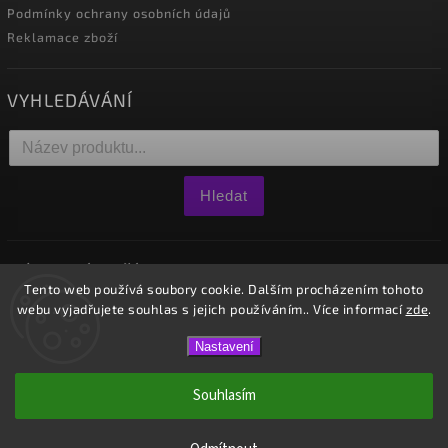
Podmínky ochrany osobních údajů
Reklamace zboží
VYHLEDÁVÁNÍ
Hledat
NÁKUPNÍ KOŠÍK
Tento web používá soubory cookie. Dalším procházením tohoto
webu vyjadřujete souhlas s jejich používáním.. Více informací
zde
.
0
ks /
0 Kč
Nastavení
Copyright 2026
Westido
. Všechna práva vyhrazena.
Souhlasím
Vytvořil
Shoptet
| Design
Shoptak.cz.