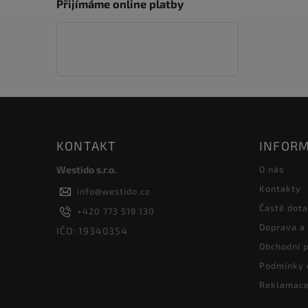
Přijímáme online platby
KONTAKT
INFORM
Westido s.r.o.
O nás
Kontakty
info
@
westido.cz
Časté dot
+420 773 519 130
Doprava a
IČO: 19340354
Obchodní 
Podmínky 
Reklamace