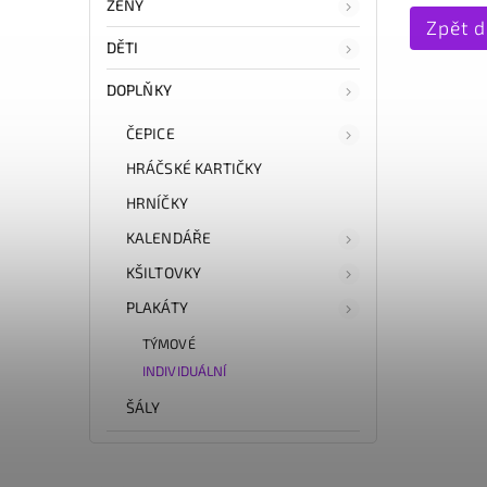
ŽENY
Zpět 
DĚTI
DOPLŇKY
ČEPICE
HRÁČSKÉ KARTIČKY
HRNÍČKY
KALENDÁŘE
KŠILTOVKY
PLAKÁTY
TÝMOVÉ
INDIVIDUÁLNÍ
ŠÁLY