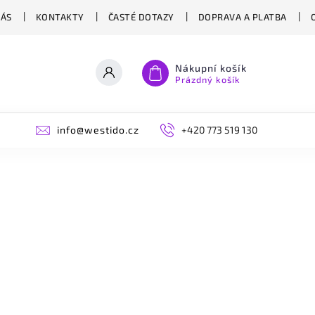
NÁS
KONTAKTY
ČASTÉ DOTAZY
DOPRAVA A PLATBA
Nákupní košík
Prázdný košík
info@westido.cz
+420 773 519 130