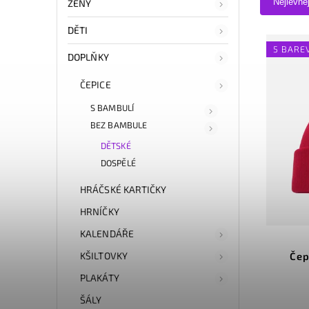
Nejlevně
ŽENY
DĚTI
5 BARE
DOPLŇKY
ČEPICE
S BAMBULÍ
BEZ BAMBULE
DĚTSKÉ
DOSPĚLÉ
HRÁČSKÉ KARTIČKY
HRNÍČKY
KALENDÁŘE
KŠILTOVKY
Čep
PLAKÁTY
ŠÁLY