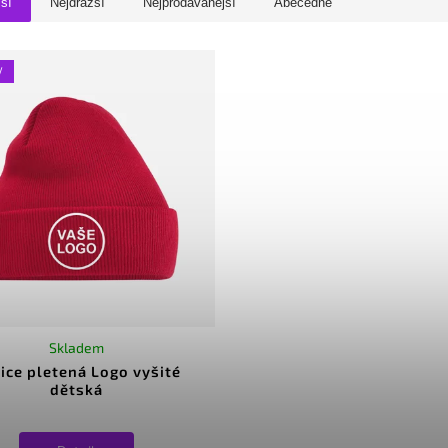
jší
Nejdražší
Nejprodávanější
Abecedně
V
Skladem
ice pletená Logo vyšité
dětská