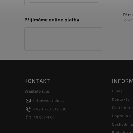
Dětsk
Přijímáme online platby
ohrn
KONTAKT
INFORM
Westido s.r.o.
O nás
Kontakty
info
@
westido.cz
Časté dot
+420 773 519 130
Doprava a
IČO: 19340354
Obchodní 
Podmínky 