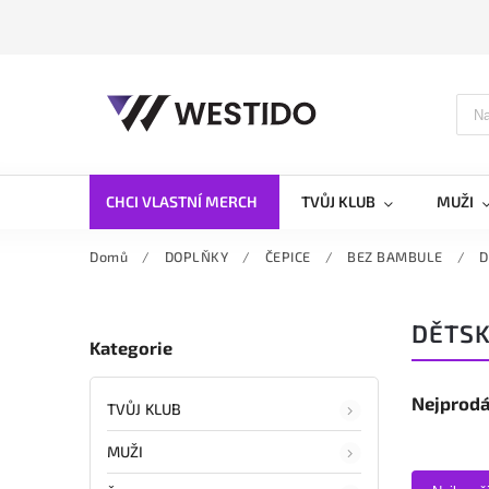
CHCI VLASTNÍ MERCH
TVŮJ KLUB
MUŽI
Domů
/
DOPLŇKY
/
ČEPICE
/
BEZ BAMBULE
/
D
DĚTS
Kategorie
Nejprodá
TVŮJ KLUB
MUŽI