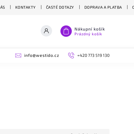
NÁS
KONTAKTY
ČASTÉ DOTAZY
DOPRAVA A PLATBA
Nákupní košík
Prázdný košík
info@westido.cz
+420 773 519 130