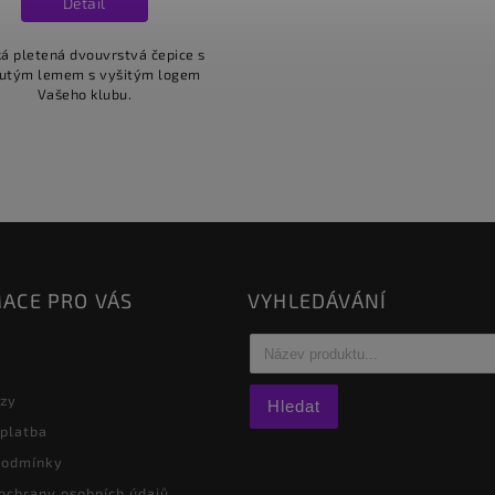
Detail
á pletená dvouvrstvá čepice s
utým lemem s vyšitým logem
Vašeho klubu.
ACE PRO VÁS
VYHLEDÁVÁNÍ
azy
Hledat
 platba
podmínky
ochrany osobních údajů