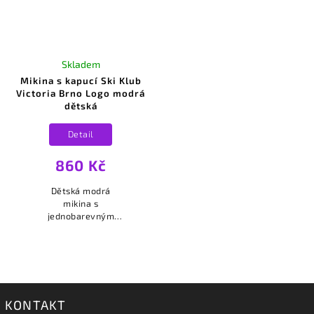
Skladem
Mikina s kapucí Ski Klub
Victoria Brno Logo modrá
dětská
Detail
860 Kč
Dětská modrá
mikina s
jednobarevným
bílým logem Ski
Klub Victoria Brno
na srdci.
KONTAKT