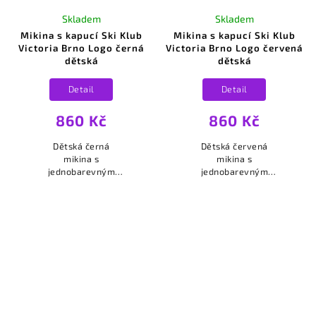
Skladem
Skladem
Mikina s kapucí Ski Klub
Mikina s kapucí Ski Klub
Victoria Brno Logo černá
Victoria Brno Logo červená
dětská
dětská
Detail
Detail
860 Kč
860 Kč
Dětská černá
Dětská červená
mikina s
mikina s
jednobarevným
jednobarevným
bílým logem Ski
bílým logem Ski
Klub Victoria Brno
Klub Victoria Brno
na srdci.
na srdci.