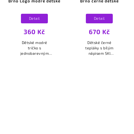
Brno Logo modré dětské
Brno černé dětské
Detail
Detail
360 Kč
670 Kč
Dětské modré
Dětské černé
tričko s
tepláky s bílým
jednobarevným
nápisem SKI
bílým logem Ski
VICTORIA BRNO na
Klub Victoria Brno
levé nohavici.
na srdci.