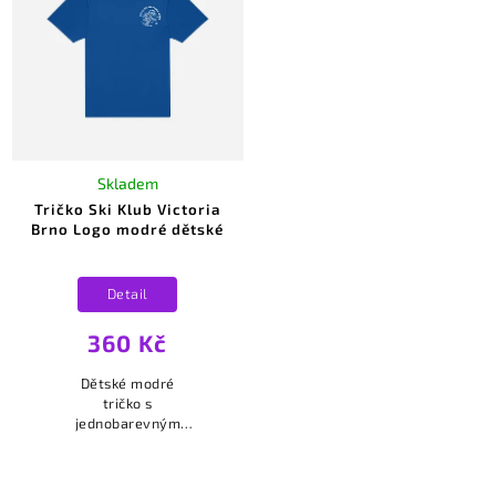
Skladem
Tričko Ski Klub Victoria
Brno Logo modré dětské
Detail
360 Kč
Dětské modré
tričko s
jednobarevným
bílým logem Ski
Klub Victoria Brno
na srdci.