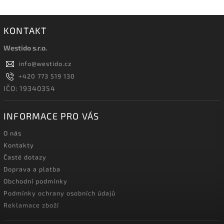
KONTAKT
Westido s.r.o.
info
@
westido.cz
+420 773 519 130
IČO: 19340354
INFORMACE PRO VÁS
O nás
Kontakty
Časté dotazy
Doprava a platba
Obchodní podmínky
Podmínky ochrany osobních údajů
Reklamace zboží