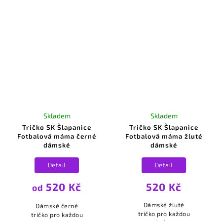
Šlapanice na srdci,
na zádech je
dominantní bílý
nápis "Fotbalová
máma", kterým...
Skladem
Skladem
Tričko SK Šlapanice
Tričko SK Šlapanice
Fotbalová máma černé
Fotbalová máma žluté
dámské
dámské
Detail
Detail
520 Kč
520 Kč
od
Dámské žluté
Dámské černé
tričko pro každou
tričko pro každou