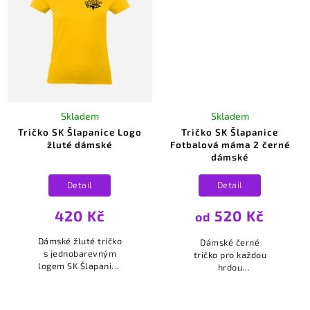
Skladem
Skladem
Tričko SK Šlapanice Logo
Tričko SK Šlapanice
žluté dámské
Fotbalová máma 2 černé
dámské
Detail
Detail
420 Kč
520 Kč
od
Dámské žluté tričko
Dámské černé
s jednobarevným
tričko pro každou
logem SK Šlapanice
hrdou
na srdci.
maminku. Tričko s
jednobarevným
bílým logem SK