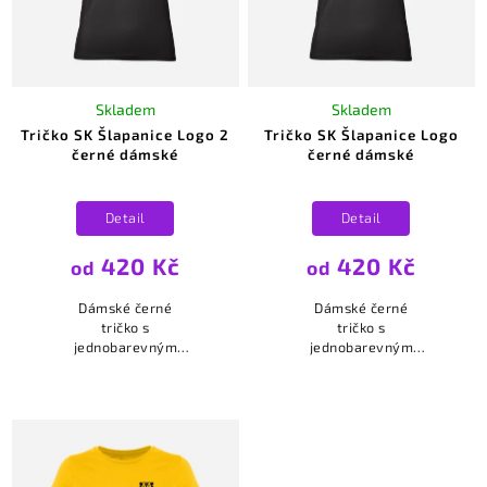
Skladem
Skladem
Tričko SK Šlapanice Logo 2
Tričko SK Šlapanice Logo
černé dámské
černé dámské
Detail
Detail
420 Kč
420 Kč
od
od
Dámské černé
Dámské černé
tričko s
tričko s
jednobarevným
jednobarevným
bílým logem SK
žlutým logem SK
Šlapanice na srdci.
Šlapanice na srdci.