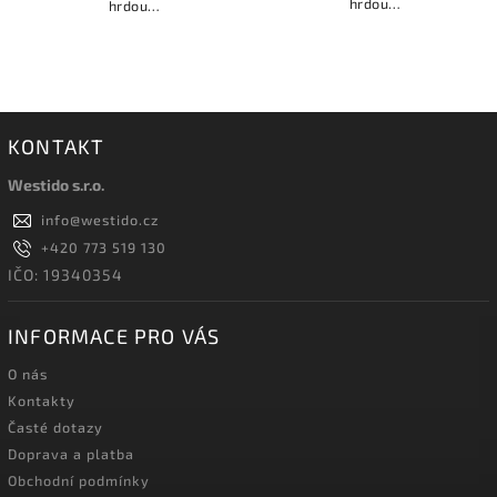
hrdou
hrdou
maminku. Tričko s
maminku. Tričko s
jednobarevným
jednobarevným
logem SK Šlapanice
žlutým logem SK
na srdci, na zádech
Šlapanice na srdci,
je dominantní nápis
na zádech je
"Fotbalová máma",
dominantní žlutý
kterým dáte jasně...
KONTAKT
nápis "Fotbalová
máma", kterým...
Westido s.r.o.
info
@
westido.cz
+420 773 519 130
IČO: 19340354
INFORMACE PRO VÁS
O nás
Kontakty
Časté dotazy
Doprava a platba
Obchodní podmínky