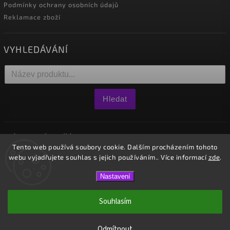
Podmínky ochrany osobních údajů
Reklamace zboží
VYHLEDÁVÁNÍ
Hledat
NÁKUPNÍ KOŠÍK
Tento web používá soubory cookie. Dalším procházením tohoto
webu vyjadřujete souhlas s jejich používáním.. Více informací
zde
.
0
ks /
0 Kč
Nastavení
Copyright 2026
Westido
. Všechna práva vyhrazena.
Souhlasím
Vytvořil
Shoptet
| Design
Shoptak.cz.
Odmítnout