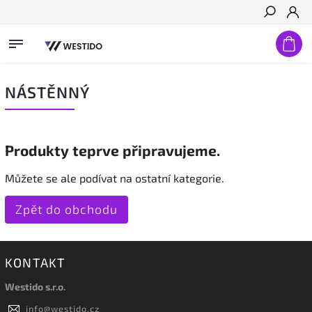
Hledat
NÁSTĚNNÝ
Produkty teprve připravujeme.
Můžete se ale podívat na ostatní kategorie.
Zpět do obchodu
KONTAKT
Westido s.r.o.
info
@
westido.cz