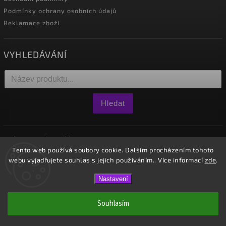
Podmínky ochrany osobních údajů
Reklamace zboží
VYHLEDÁVÁNÍ
Hledat
NÁKUPNÍ KOŠÍK
Tento web používá soubory cookie. Dalším procházením tohoto
webu vyjadřujete souhlas s jejich používáním.. Více informací
zde
.
0
ks /
0 Kč
Nastavení
Copyright 2026
Westido
. Všechna práva vyhrazena.
Souhlasím
Vytvořil
Shoptet
| Design
Shoptak.cz.