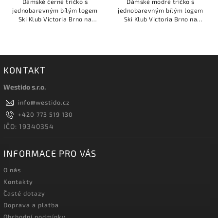
Dámské černé tričko s
Dámské modré tričko s
jednobarevným bílým logem
jednobarevným bílým logem
Ski Klub Victoria Brno na
Ski Klub Victoria Brno na
srdci.
srdci.
KONTAKT
Westido s.r.o.
info
@
westido.cz
+420 773 519 130
IČO: 19340354
INFORMACE PRO VÁS
O nás
Kontakty
Časté dotazy
Doprava a platba
Obchodní podmínky