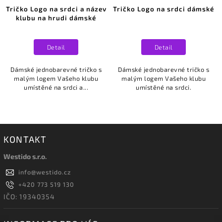
Tričko Logo na srdci a název
Tričko Logo na srdci dámské
klubu na hrudi dámské
Detail
Detail
Dámské jednobarevné tričko s
Dámské jednobarevné tričko s
malým logem Vašeho klubu
malým logem Vašeho klubu
umístěné na srdci a...
umístěné na srdci.
KONTAKT
Westido s.r.o.
info
@
westido.cz
+420 773 519 130
IČO: 19340354