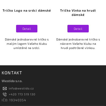
Tričko Logo na srdci dámské
Tričko Vlnka na hrudi
dámské
Detail
Detail
Dámské jednobarevné tričko s
Dámské jednobarevné tričko s
malým logem Vašeho klubu
názvem Vašeho klubu na
umístěné na srdci.
hrudi podtržené vlnkou.
KONTAKT
Westido s.r.o.
info
@
westido.cz
+420 773 519 130
IČO: 19340354