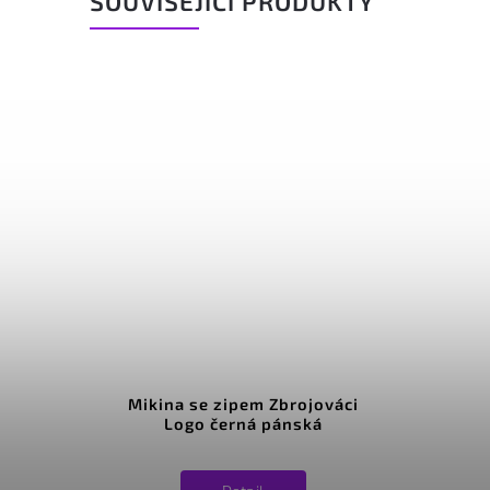
SOUVISEJÍCÍ PRODUKTY
Mikina se zipem Zbrojováci
Logo černá pánská