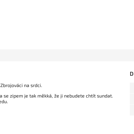
D
brojováci na srdci.
a se zipem je tak měkká, že ji nebudete chtít sundat.
edu.