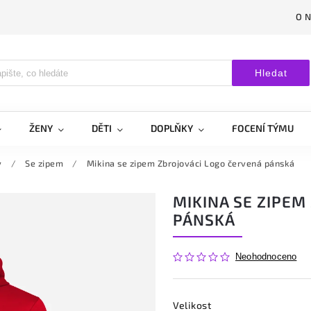
O 
Hledat
ŽENY
DĚTI
DOPLŇKY
FOCENÍ TÝMU
y
/
Se zipem
/
Mikina se zipem Zbrojováci Logo červená pánská
MIKINA SE ZIPEM
PÁNSKÁ
Neohodnoceno
Velikost