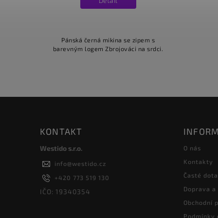
Detail
Pánská černá mikina se zipem s
barevným logem Zbrojováci na srdci.
KONTAKT
INFORM
Westido s.r.o.
O nás
Kontakty
info
@
westido.cz
Časté dot
+420 773 519 130
Doprava a
IČO: 19340354
Obchodní 
Podmínky 