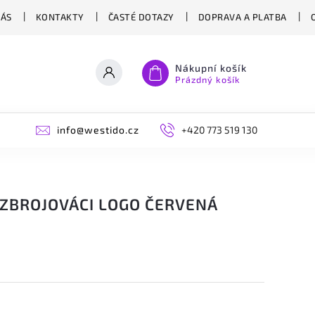
NÁS
KONTAKTY
ČASTÉ DOTAZY
DOPRAVA A PLATBA
Nákupní košík
Prázdný košík
info@westido.cz
+420 773 519 130
 ZBROJOVÁCI LOGO ČERVENÁ