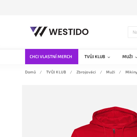
CHCI VLASTNÍ MERCH
TVŮJ KLUB
MUŽI
Domů
/
TVŮJ KLUB
/
Zbrojováci
/
Muži
/
Mikin