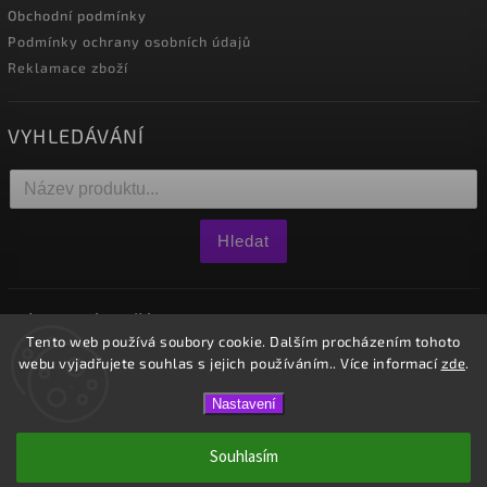
Obchodní podmínky
Podmínky ochrany osobních údajů
Reklamace zboží
VYHLEDÁVÁNÍ
Hledat
NÁKUPNÍ KOŠÍK
Tento web používá soubory cookie. Dalším procházením tohoto
webu vyjadřujete souhlas s jejich používáním.. Více informací
zde
.
0
ks /
0 Kč
Nastavení
Copyright 2026
Westido
. Všechna práva vyhrazena.
Souhlasím
Vytvořil
Shoptet
| Design
Shoptak.cz.