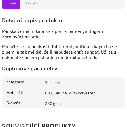
Popis
Diskuze
Detailní popis produktu
Pánská černá mikina se zipem
s barevným logem
Zbrojováci na srdci.
Ponořte se do hebkosti. Tato trendy mikina s kapucí a se
zipem je tak měkká, že ji nebudete chtít sundat. Užijte si
dokonalé spojení pohodlí a moderního vzhledu.
Doplňkové parametry
Kategorie
:
Se zipem
Materiál
:
80% Bavlna, 20% Polyester
Gramáž
:
280 g/m²
SOUVISEJÍCÍ PRODUKTY