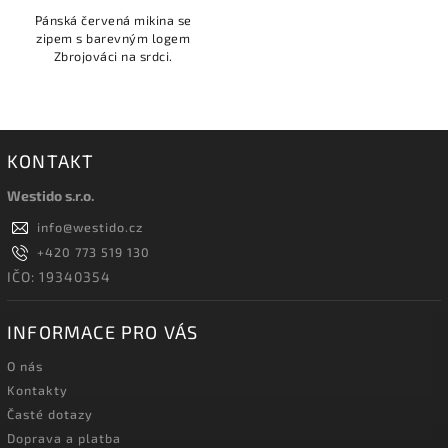
Pánská červená mikina se
zipem s barevným logem
Zbrojováci na srdci.
KONTAKT
Westido s.r.o.
info
@
westido.cz
+420 773 519 130
IČO: 19340354
INFORMACE PRO VÁS
O nás
Kontakty
Časté dotazy
Doprava a platba