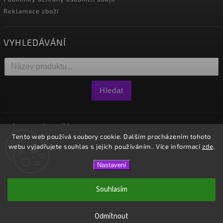
Reklamace zboží
VYHLEDÁVÁNÍ
Hledat
NÁKUPNÍ KOŠÍK
Tento web používá soubory cookie. Dalším procházením tohoto
webu vyjadřujete souhlas s jejich používáním.. Více informací
zde
.
0
ks /
0 Kč
Nastavení
Copyright 2026
Westido
. Všechna práva vyhrazena.
Souhlasím
Vytvořil
Shoptet
| Design
Shoptak.cz.
Odmítnout