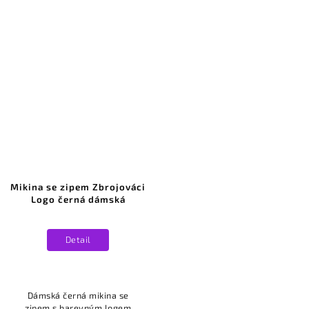
Mikina se zipem Zbrojováci
Logo černá dámská
Detail
Dámská černá mikina se
zipem s barevným logem