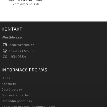
Zbrojováci na srdci.
KONTAKT
Westido s.r.o.
info
@
westido.cz
+420 773 519 130
IČO: 19340354
INFORMACE PRO VÁS
O nás
Kontakty
Časté dotazy
Doprava a platba
Obchodní podmínky
Podmínky ochrany osobních údajů