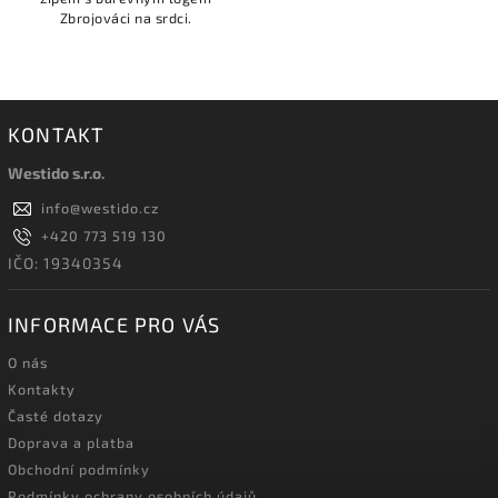
Zbrojováci na srdci.
KONTAKT
Westido s.r.o.
info
@
westido.cz
+420 773 519 130
IČO: 19340354
INFORMACE PRO VÁS
O nás
Kontakty
Časté dotazy
Doprava a platba
Obchodní podmínky
Podmínky ochrany osobních údajů