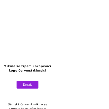
Mikina se zipem Zbrojováci
Logo červená dámská
Detail
Dámská červená mikina se
zipem s barevným logem