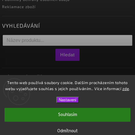
Reklamace zboží
VYHLEDÁVÁNÍ
Hledat
NÁKUPNÍ KOŠÍK
Tento web používá soubory cookie. Dalším procházením tohoto
webu vyjadřujete souhlas s jejich používáním.. Více informací
zde
.
0
ks /
0 Kč
Nastavení
Copyright 2026
Westido
. Všechna práva vyhrazena.
Souhlasím
Vytvořil
Shoptet
| Design
Shoptak.cz.
Odmítnout