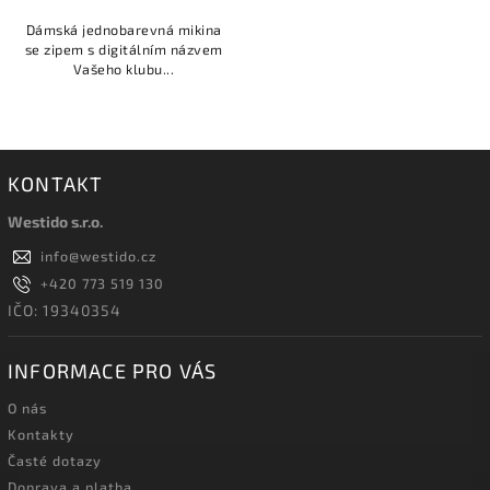
Dámská jednobarevná mikina
se zipem s digitálním názvem
Vašeho klubu...
KONTAKT
Westido s.r.o.
info
@
westido.cz
+420 773 519 130
IČO: 19340354
INFORMACE PRO VÁS
O nás
Kontakty
Časté dotazy
Doprava a platba