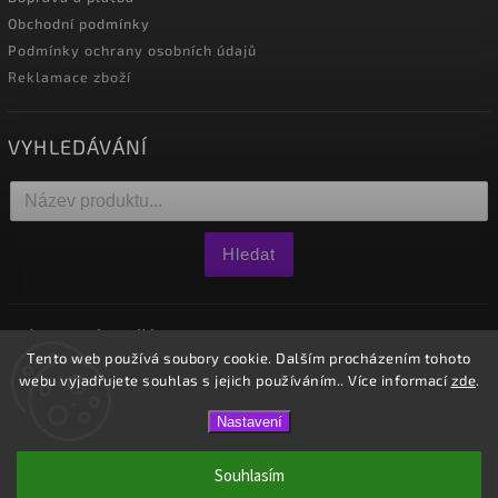
Obchodní podmínky
Podmínky ochrany osobních údajů
Reklamace zboží
VYHLEDÁVÁNÍ
Hledat
NÁKUPNÍ KOŠÍK
Tento web používá soubory cookie. Dalším procházením tohoto
webu vyjadřujete souhlas s jejich používáním.. Více informací
zde
.
0
ks /
0 Kč
Nastavení
Copyright 2026
Westido
. Všechna práva vyhrazena.
Souhlasím
Vytvořil
Shoptet
| Design
Shoptak.cz.