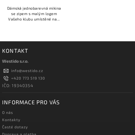
Dámská jednobarevná mikina
se zipem s malým logem
Vašeho klubu umístěné na...
KONTAKT
Westido s.r.o.
info
@
westido.cz
+420 773 519 130
IČO: 19340354
INFORMACE PRO VÁS
O nás
Kontakty
Časté dotazy
Doprava a platba