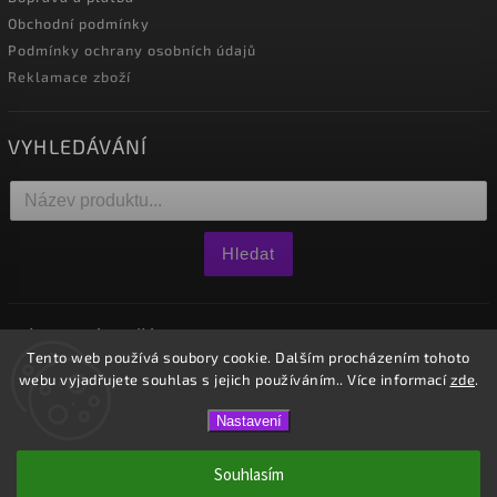
Obchodní podmínky
Podmínky ochrany osobních údajů
Reklamace zboží
VYHLEDÁVÁNÍ
Hledat
NÁKUPNÍ KOŠÍK
Tento web používá soubory cookie. Dalším procházením tohoto
webu vyjadřujete souhlas s jejich používáním.. Více informací
zde
.
0
ks /
0 Kč
Nastavení
Copyright 2026
Westido
. Všechna práva vyhrazena.
Souhlasím
Vytvořil
Shoptet
| Design
Shoptak.cz.