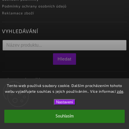
Podmínky ochrany osobních údajů
Reklamace zboží
VYHLEDÁVÁNÍ
Hledat
NÁKUPNÍ KOŠÍK
Tento web používá soubory cookie. Dalším procházením tohoto
webu vyjadřujete souhlas s jejich používáním.. Více informací
zde
.
0
ks /
0 Kč
Nastavení
Copyright 2026
Westido
. Všechna práva vyhrazena.
Souhlasím
Vytvořil
Shoptet
| Design
Shoptak.cz.