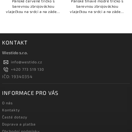
Pánské červené tričko s
Pánské tmavě modré tričko s
barevnou zbrojováckou
barevnou zbrojováckou
vlaječkou na srdci a na zádech
vlaječkou na srdci a na zádech
u krku je malý bílý nápis:
u krku je malý bílý nápis:
ZBROJOVÁCI.
ZBROJOVÁCI.
KONTAKT
Westido s.r.o.
info
@
westido.cz
+420 773 519 130
IČO: 19340354
INFORMACE PRO VÁS
O nás
Kontakty
Časté dotazy
Doprava a platba
Obchodní podmínky