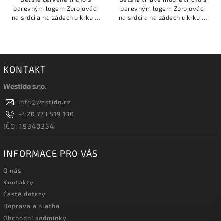
barevným logem Zbrojováci
barevným logem Zbrojováci
na srdci a na zádech u krku je
na srdci a na zádech u krku je
malý bílý nápis: ZBROJOVÁCI.
malý bílý nápis: ZBROJOVÁCI.
KONTAKT
Westido s.r.o.
info
@
westido.cz
+420 773 519 130
IČO: 19340354
INFORMACE PRO VÁS
O nás
Kontakty
Časté dotazy
Doprava a platba
Obchodní podmínky