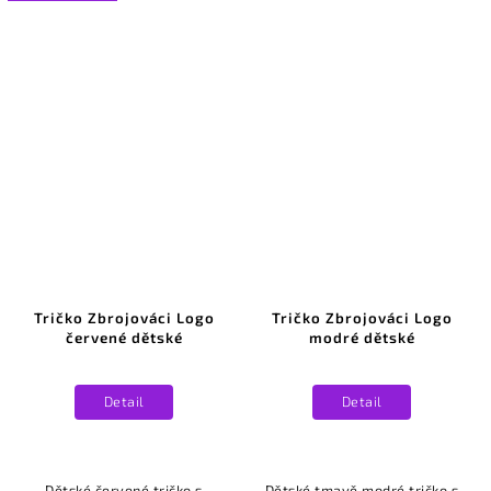
Tričko Zbrojováci Logo
Tričko Zbrojováci Logo
červené dětské
modré dětské
Detail
Detail
Dětské červené tričko s
Dětské tmavě modré tričko s