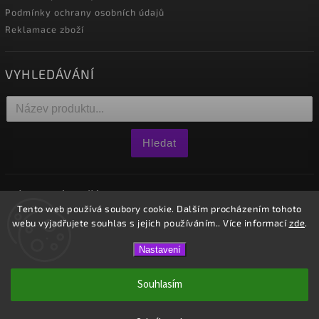
Podmínky ochrany osobních údajů
Reklamace zboží
VYHLEDÁVÁNÍ
Hledat
NÁKUPNÍ KOŠÍK
Tento web používá soubory cookie. Dalším procházením tohoto
webu vyjadřujete souhlas s jejich používáním.. Více informací
zde
.
0
ks /
0 Kč
Nastavení
Copyright 2026
Westido
. Všechna práva vyhrazena.
Souhlasím
Vytvořil
Shoptet
| Design
Shoptak.cz.