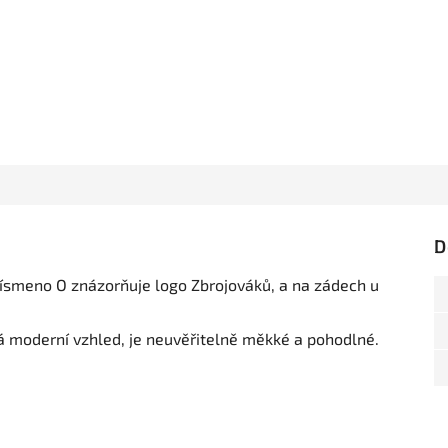
D
ísmeno O znázorňuje logo Zbrojováků, a na zádech u
á moderní vzhled, je neuvěřitelně měkké a pohodlné.