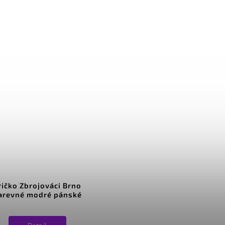
ričko Zbrojováci Brno
arevné modré pánské