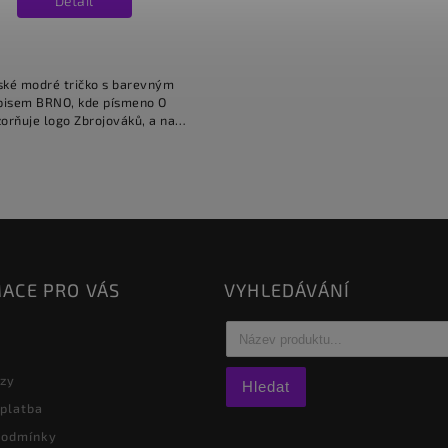
Detail
ské modré tričko s barevným
pisem BRNO, kde písmeno O
orňuje logo Zbrojováků, a na
 u krku je malý červený nápis:
ZBROJOVÁCI.
ACE PRO VÁS
VYHLEDÁVÁNÍ
azy
Hledat
 platba
podmínky