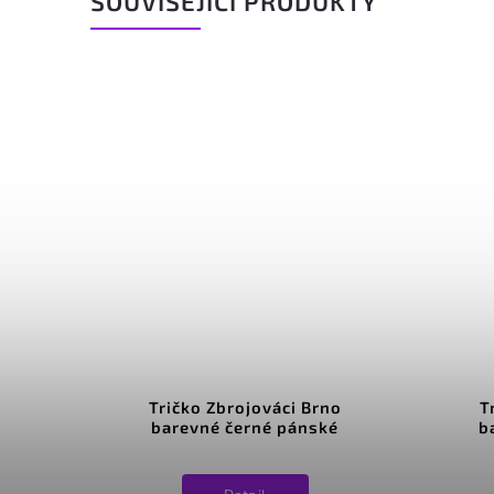
SOUVISEJÍCÍ PRODUKTY
Tričko Zbrojováci Brno
T
barevné černé pánské
b