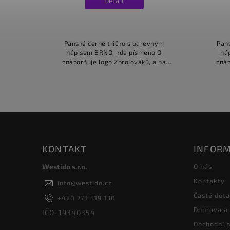
Detail
Pánské černé tričko s barevným
Pán
nápisem BRNO, kde písmeno O
ná
znázorňuje logo Zbrojováků, a na
znáz
zádech u krku je malý červený nápis:
zádech
ZBROJOVÁCI.
KONTAKT
INFORM
Westido s.r.o.
O nás
Kontakty
info
@
westido.cz
Časté dot
+420 773 519 130
Doprava a
IČO: 19340354
Obchodní 