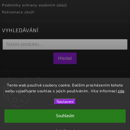
Podmínky ochrany osobních údajů
Reklamace zboží
VYHLEDÁVÁNÍ
Hledat
NÁKUPNÍ KOŠÍK
Tento web používá soubory cookie. Dalším procházením tohoto
webu vyjadřujete souhlas s jejich používáním.. Více informací
zde
.
0
ks /
0 Kč
Nastavení
Copyright 2026
Westido
. Všechna práva vyhrazena.
Souhlasím
Vytvořil
Shoptet
| Design
Shoptak.cz.