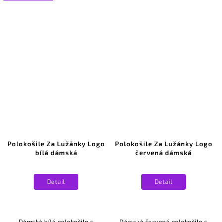
Polokošile Za Lužánky Logo
Polokošile Za Lužánky Logo
bílá dámská
červená dámská
Detail
Detail
Dámská bílá polokošile s
Dámská červená polokošile s