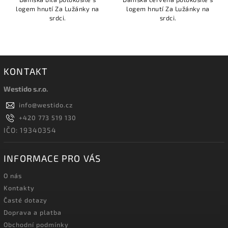
logem hnutí Za Lužánky na
logem hnutí Za Lužánky na
srdci.
srdci.
KONTAKT
Westido s.r.o.
info
@
westido.cz
+420 773 519 130
IČO: 19340354
INFORMACE PRO VÁS
O nás
Kontakty
Časté dotazy
Doprava a platba
Obchodní podmínky