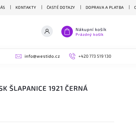
NÁS
KONTAKTY
ČASTÉ DOTAZY
DOPRAVA A PLATBA
Nákupní košík
Prázdný košík
info@westido.cz
+420 773 519 130
 SK ŠLAPANICE 1921 ČERNÁ