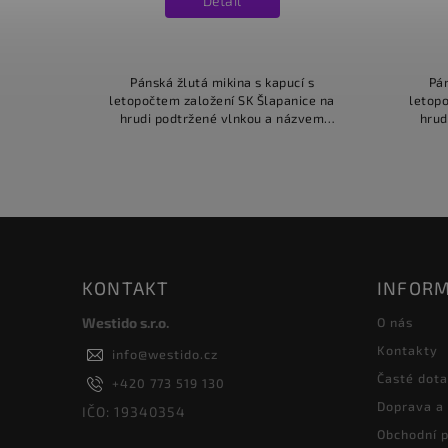
Detail
Pánská žlutá mikina s kapucí s
Pán
letopočtem založení SK Šlapanice na
letopo
hrudi podtržené vlnkou a názvem
hrud
klubu.
KONTAKT
INFORM
Westido s.r.o.
O nás
Kontakty
info
@
westido.cz
Časté dot
+420 773 519 130
Doprava a
IČO: 19340354
Obchodní 