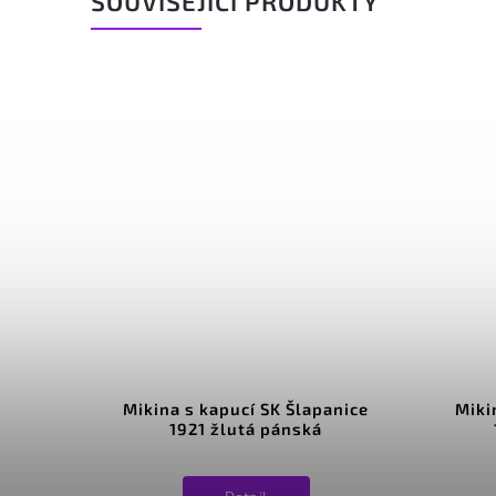
SOUVISEJÍCÍ PRODUKTY
Mikina s kapucí SK Šlapanice
Miki
1921 žlutá pánská