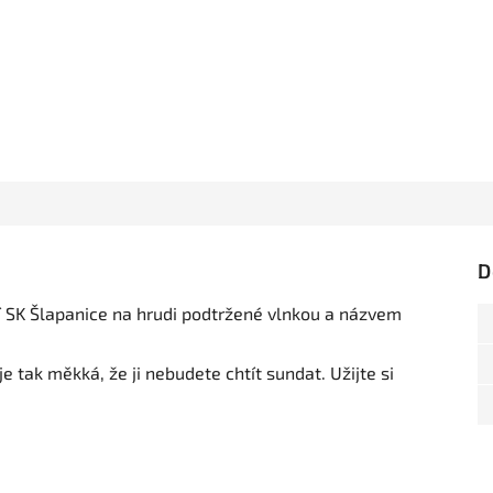
D
 SK Šlapanice na hrudi podtržené vlnkou a názvem
e tak měkká, že ji nebudete chtít sundat. Užijte si