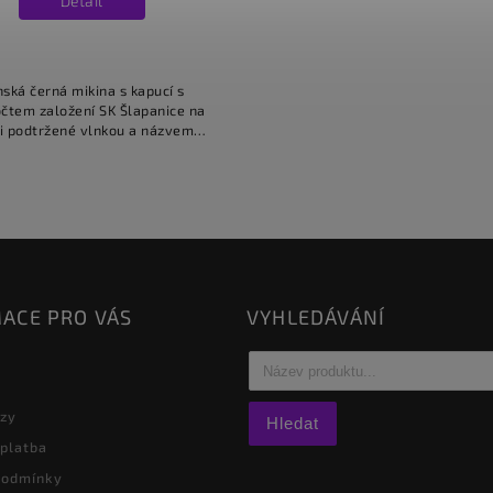
Detail
ská černá mikina s kapucí s
čtem založení SK Šlapanice na
i podtržené vlnkou a názvem
klubu, celé v bílé barvě.
ACE PRO VÁS
VYHLEDÁVÁNÍ
azy
Hledat
 platba
podmínky