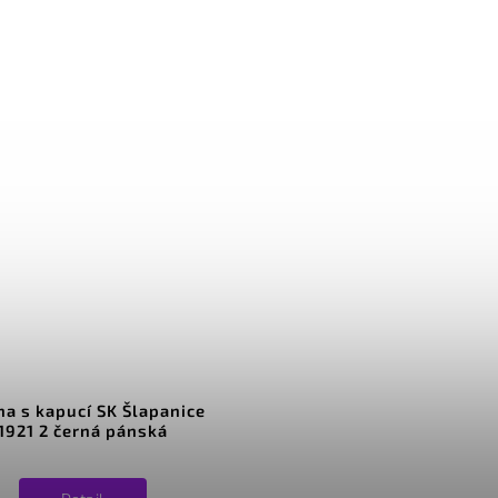
na s kapucí SK Šlapanice
1921 2 černá pánská