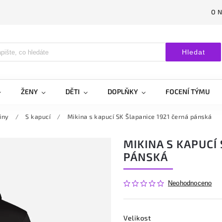
O 
Hledat
ŽENY
DĚTI
DOPLŇKY
FOCENÍ TÝMU
iny
/
S kapucí
/
Mikina s kapucí SK Šlapanice 1921 černá pánská
MIKINA S KAPUCÍ
PÁNSKÁ
Neohodnoceno
Velikost