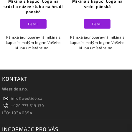
Mikina s kapucí Logo na
Mikina s kapucí Logo na
srdci a název klubu na hrudi
srdci pánská
pánská
Detail
Detail
Pánská jednobarevná mikina s
Pánská jednobarevná mikina s
kapucí s malým logem Vašeho
kapucí s malým logem Vašeho
klubu umístěné na...
klubu umístěné na...
KONTAKT
Westido s.r.o.
info
@
westido.cz
+420 773 519 130
IČO: 19340354
INFORMACE PRO VÁS