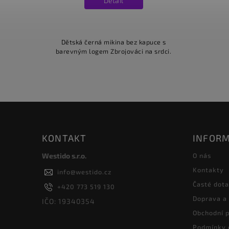
Detail
Dětská černá mikina bez kapuce s
barevným logem Zbrojováci na srdci.
KONTAKT
INFORM
Westido s.r.o.
O nás
Kontakty
info
@
westido.cz
Časté dot
+420 773 519 130
Doprava a
IČO: 19340354
Obchodní 
Podmínky 