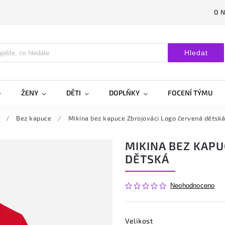
O 
Hledat
ŽENY
DĚTI
DOPLŇKY
FOCENÍ TÝMU
/
Bez kapuce
/
Mikina bez kapuce Zbrojováci Logo červená dětsk
MIKINA BEZ KAPU
DĚTSKÁ
Neohodnoceno
Velikost