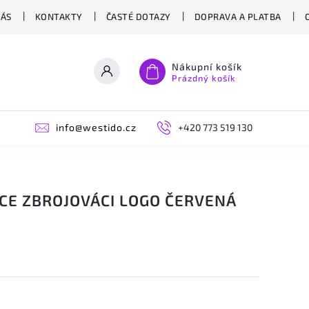
NÁS
KONTAKTY
ČASTÉ DOTAZY
DOPRAVA A PLATBA
Nákupní košík
Prázdný košík
info@westido.cz
+420 773 519 130
á
CE ZBROJOVÁCI LOGO ČERVENÁ