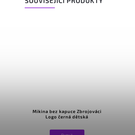
SOUVISEJÍCÍ PRODUKTY
Mikina bez kapuce Zbrojováci
Logo černá dětská