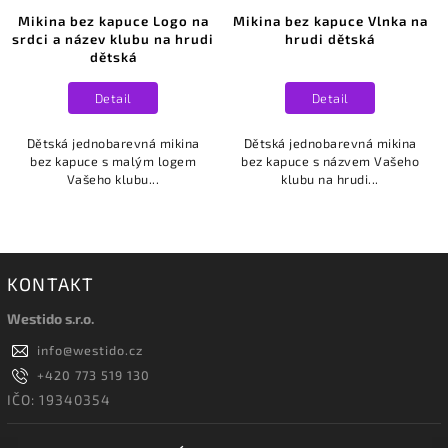
Mikina bez kapuce Logo na
Mikina bez kapuce Vlnka na
srdci a název klubu na hrudi
hrudi dětská
dětská
Detail
Detail
Dětská jednobarevná mikina
Dětská jednobarevná mikina
bez kapuce s malým logem
bez kapuce s názvem Vašeho
Vašeho klubu...
klubu na hrudi...
KONTAKT
Westido s.r.o.
info
@
westido.cz
+420 773 519 130
IČO: 19340354