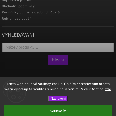
Obchodní podmínky
Podmínky ochrany osobních údajů
Reklamace zboží
VYHLEDÁVÁNÍ
Hledat
NÁKUPNÍ KOŠÍK
Tento web používá soubory cookie. Dalším procházením tohoto
webu vyjadřujete souhlas s jejich používáním.. Více informací
zde
.
0
ks /
0 Kč
Nastavení
Copyright 2026
Westido
. Všechna práva vyhrazena.
Souhlasím
Vytvořil
Shoptet
| Design
Shoptak.cz.