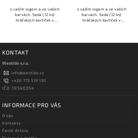
s vaším logem a ve vašich
s vaším logem a ve vašich
barvách. Sada (12 ks)
barvách. Sada (12 ks)
hráčských kartiček v
hráčských kartiček v
barvách...
barvách...
KONTAKT
Westido s.r.o.
info
@
westido.cz
+420 773 519 130
IČO: 19340354
INFORMACE PRO VÁS
O nás
Kontakty
Časté dotazy
Doprava a platba