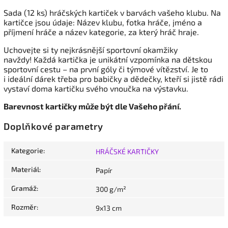
Sada (12 ks) hráčských kartiček v barvách vašeho klubu. Na
kartičce jsou údaje: Název klubu, fotka hráče, jméno a
příjmení hráče a název kategorie, za který hráč hraje.
Uchovejte si ty nejkrásnější sportovní okamžiky
navždy! Každá kartička je unikátní vzpomínka na dětskou
sportovní cestu – na první góly či týmové vítězství. Je to
i ideální dárek třeba pro babičky a dědečky, kteří si jistě rádi
vystaví doma kartičku svého vnoučka na výstavku.
Barevnost kartičky může být dle Vašeho přání.
Doplňkové parametry
Kategorie
:
HRÁČSKÉ KARTIČKY
Materiál
:
Papír
Gramáž
:
300 g/m²
Rozměr
:
9x13 cm